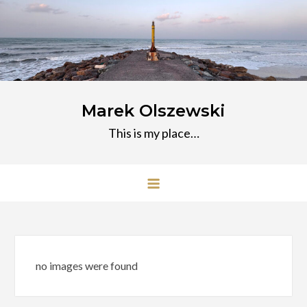
Przejdź
do
treści
Marek Olszewski
This is my place…
no images were found