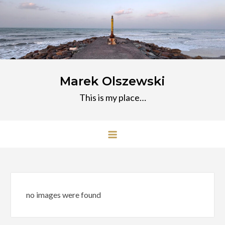
Przejdź
do
treści
Marek Olszewski
This is my place…
no images were found