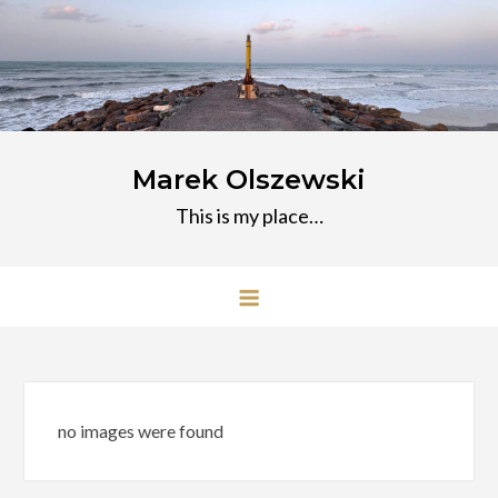
Przejdź
do
treści
Marek Olszewski
This is my place…
no images were found