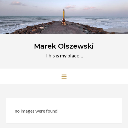
Przejdź
do
treści
Marek Olszewski
This is my place…
no images were found