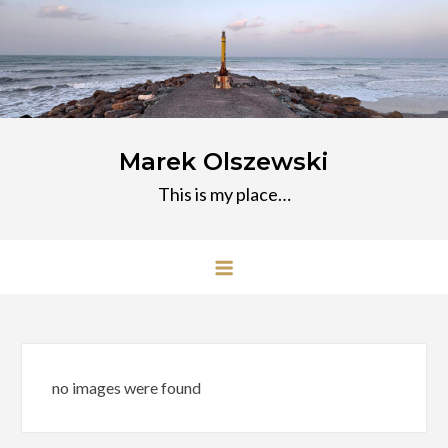
Przejdź
do
treści
Marek Olszewski
This is my place…
no images were found