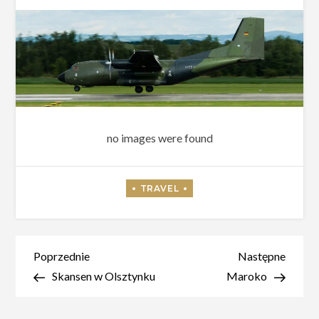
no images were found
Nawigacja
Poprzedni
Nastę
Poprzednie
Następne
wpis
wpis
Skansen w Olsztynku
Maroko
wpisu