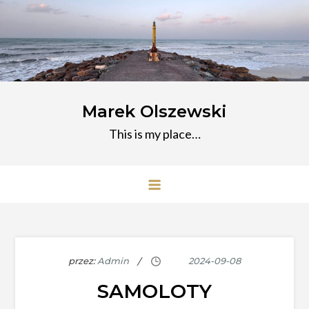
Przejdź
do
treści
Marek Olszewski
This is my place…
przez:
Admin
SAMOLOTY